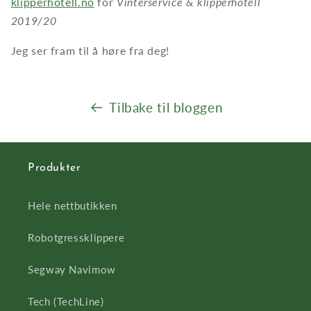
klipperhotell.no
for
Vinterservice & klipperhotell
2019/20
Jeg ser fram til å høre fra deg!
Tilbake til bloggen
Produkter
Hele nettbutikken
Robotgressklippere
Segway Navimow
Tech (TechLine)