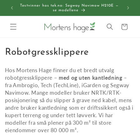
Gå videre
Testvinner hos tek.no: Segway Navimow H210E —
til
Gratis
se modellene
innholdet
Handlekurv
S
Robotgressklippere
a
Hos Mortens Hage finner du et bredt utvalg
m
robotgressklippere –
med og uten kantledning
–
fra Ambrogio, Tech (TechLine), iGarden og Segway
l
Navimow. Mange modeller bruker NRTK/RTK-
i
posisjonering så du slipper å grave ned kabel, mens
andre bruker kantledning som er driftssikkert også i
n
kupert terreng og under tett løvverk. Vi har
modeller fra små plener på 300 m² til store
g
eiendommer over 80 000 m².
: