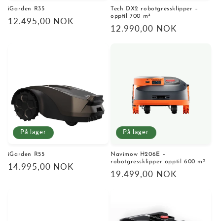
iGarden R35
Tech DX2 robotgressklipper –
opptil 700 m²
Vanlig
12.495,00 NOK
Vanlig
12.990,00 NOK
pris
pris
På lager
På lager
iGarden R55
Navimow H206E –
robotgressklipper opptil 600 m²
Vanlig
14.995,00 NOK
Vanlig
19.499,00 NOK
pris
pris