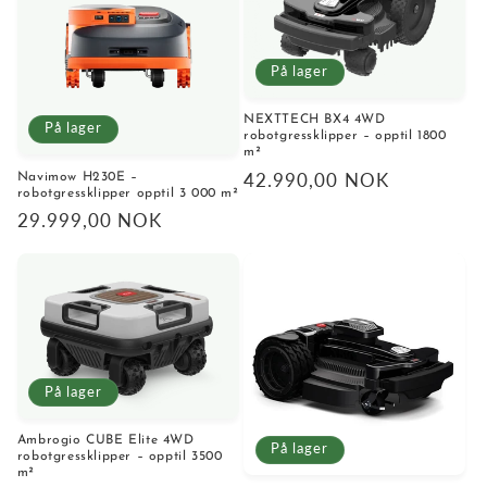
På lager
NEXTTECH BX4 4WD
På lager
robotgressklipper – opptil 1800
m²
Vanlig
42.990,00 NOK
Navimow H230E –
robotgressklipper opptil 3 000 m²
pris
Vanlig
29.999,00 NOK
pris
På lager
Ambrogio CUBE Elite 4WD
På lager
robotgressklipper – opptil 3500
m²