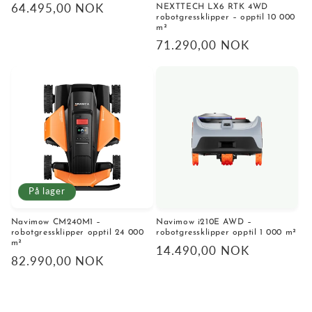
Vanlig
64.495,00 NOK
NEXTTECH LX6 RTK 4WD
robotgressklipper – opptil 10 000
pris
m²
Vanlig
71.290,00 NOK
pris
På lager
Navimow CM240M1 –
Navimow i210E AWD –
robotgressklipper opptil 24 000
robotgressklipper opptil 1 000 m²
m²
Vanlig
14.490,00 NOK
Vanlig
82.990,00 NOK
pris
pris