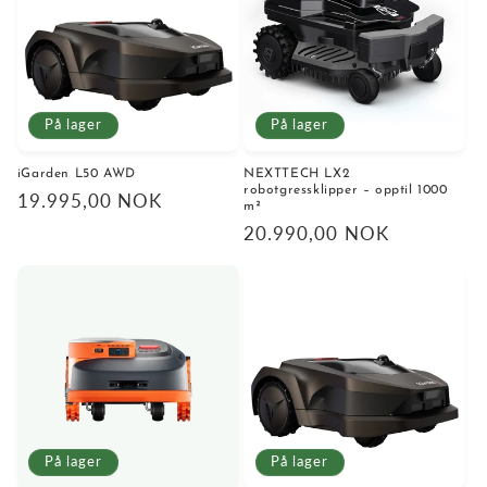
På lager
På lager
iGarden L50 AWD
NEXTTECH LX2
robotgressklipper – opptil 1000
Vanlig
19.995,00 NOK
m²
pris
Vanlig
20.990,00 NOK
pris
På lager
På lager