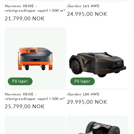
Navimow H210E –
iGarden L65 AWD
robotgressklipper opptil 1 000 m²
Vanlig
24.995,00 NOK
Vanlig
21.799,00 NOK
pris
pris
På lager
På lager
Navimow H215E –
iGarden L80 AWD
robotgressklipper opptil 1 500 m²
Vanlig
29.995,00 NOK
Vanlig
25.799,00 NOK
pris
pris