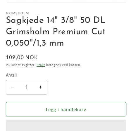
Åpne
medie
1
GRIMSHOLM
i
Sagkjede 14" 3/8" 50 DL
modal
Grimsholm Premium Cut
0,050"/1,3 mm
Vanlig
109,00 NOK
pris
Inkludert avgifter.
Frakt
beregnes ved kassen.
Antall
Antall
Senk
Øk
antallet
antallet
for
for
Sagkjede
Sagkjede
Legg i handlekurv
14&quot;
14&quot;
3/8&quot;
3/8&quot;
50
50