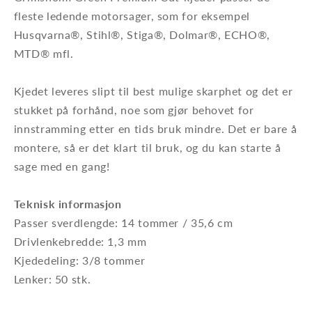
fleste ledende motorsager, som for eksempel
Husqvarna®, Stihl®, Stiga®, Dolmar®, ECHO®,
MTD® mfl.
​Kjedet leveres slipt til best mulige skarphet og det er
stukket på forhånd,
noe som gjør behovet for
innstramming etter en tids bruk mindre.
Det er bare å
montere, så er det klart til bruk, og du kan starte å
sage med en gang!
Teknisk informasjon
Passer sverdlengde: 14 tommer / 35,6 cm
Drivlenkebredde: 1,3 mm
Kjededeling: 3/8 tommer
Lenker: 50 stk.