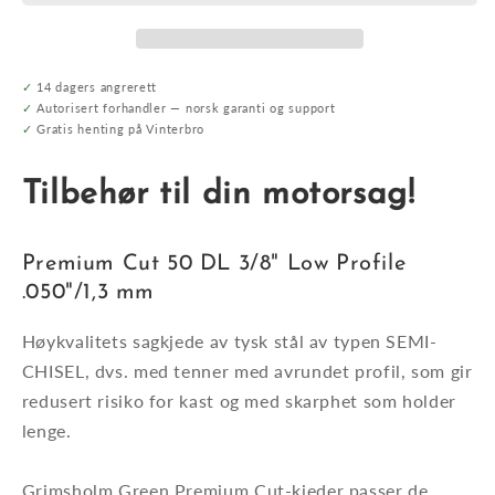
DL
DL
Grimsholm
Grimsholm
Premium
Premium
Cut
Cut
✓
14 dagers angrerett
0,050&quot;/1,3
0,050&quot;/1,3
✓
Autorisert forhandler — norsk garanti og support
✓
Gratis henting på Vinterbro
mm
mm
Tilbehør til din motorsag!
Premium Cut 50 DL 3/8" Low Profile
.050"/1,3 mm
Høykvalitets sagkjede av tysk stål av typen SEMI-
CHISEL, dvs. med tenner med avrundet profil, som gir
redusert
risiko for kast og med
skarphet som holder
lenge.
Grimsholm Green Premium Cut-kjeder passer de