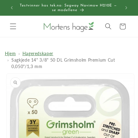
Gå videre
Testvinner hos tek.no: Segway Navimow H210E —
til
Gratis
se modellene
innholdet
Handlekurv
Hjem
Hageredskaper
Sagkjede 14" 3/8" 50 DL Grimsholm Premium Cut
0,050"/1,3 mm
pp til
roduktinformasjon