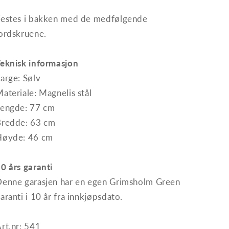
estes i bakken med de medfølgende
ordskruene.
Teknisk informasjon
arge: Sølv
ateriale: Magnelis stål
Lengde: 77 cm
Bredde: 63 cm
Høyde: 46 cm
0 års garanti
enne garasjen har en egen Grimsholm Green
aranti i 10 år fra innkjøpsdato.
rt.nr: 541