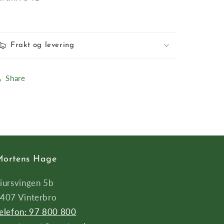
Frakt og levering
Share
ortens Hage
iursvingen 5b
407 Vinterbro
elefon: 97 800 800