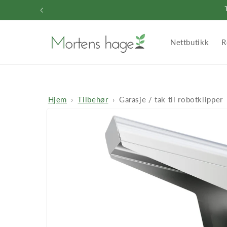
Gå videre
til
innholdet
Nettbutikk
R
Hjem
Tilbehør
Garasje / tak til robotklipper
Hopp til
produktinformasjon