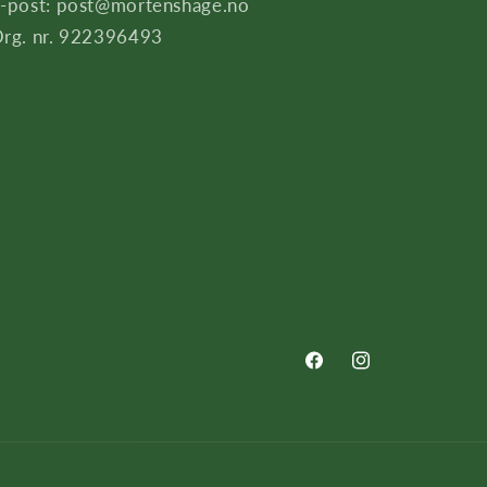
-post: post@mortenshage.no
rg. nr. 922396493
Facebook
Instagram