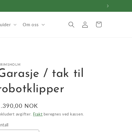
Logg
Handlekurv
uider
Om oss
inn
GRIMSHOLM
Garasje / tak til
robotklipper
Vanlig
1.390,00 NOK
pris
nkludert avgifter.
Frakt
beregnes ved kassen.
ntall
ntall