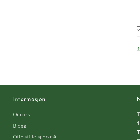
Informasjon
M
T
Om oss
1
Blogg
T
Ofte stilte spørsmål