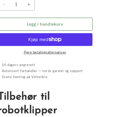
Senk
Øk
antallet
antallet
for
for
Garasje
Garasje
Legg i handlekurv
/
/
tak
tak
til
til
robotklipper
robotklipper
Flere betalingsalternativer
✓
14 dagers angrerett
✓
Autorisert forhandler — norsk garanti og support
✓
Gratis henting på Vinterbro
Tilbehør til
robotklipper