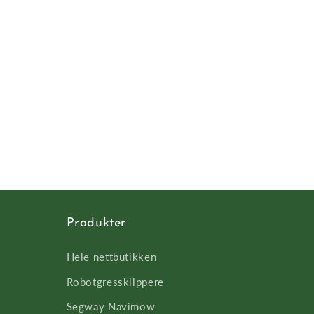
Produkter
Hele nettbutikken
Robotgressklippere
Segway Navimow