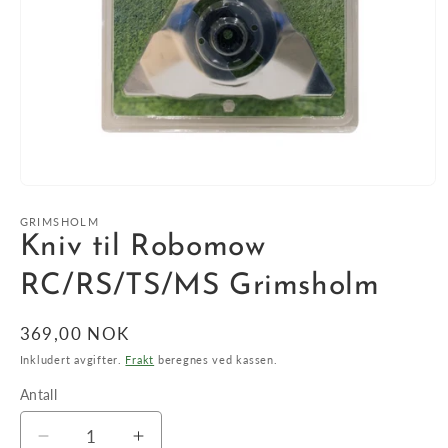
Åpne
medie
1
GRIMSHOLM
i
Kniv til Robomow
modal
RC/RS/TS/MS Grimsholm
Vanlig
369,00 NOK
pris
Inkludert avgifter.
Frakt
beregnes ved kassen.
Antall
Antall
Senk
Øk