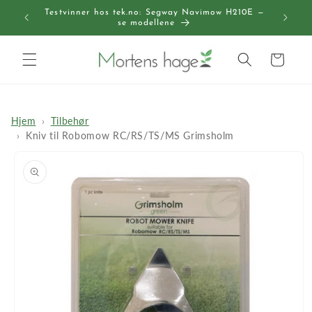
Gå videre
Testvinner hos tek.no: Segway Navimow H210E —
til
Gratis
se modellene
innholdet
Handlekurv
Hjem
Tilbehør
Kniv til Robomow RC/RS/TS/MS Grimsholm
pp til
roduktinformasjon