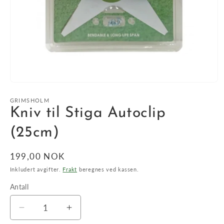
Åpne
medie
1
GRIMSHOLM
i
Kniv til Stiga Autoclip
modal
(25cm)
Vanlig
199,00 NOK
pris
Inkludert avgifter.
Frakt
beregnes ved kassen.
Antall
Antall
Senk
Øk
antallet
antallet