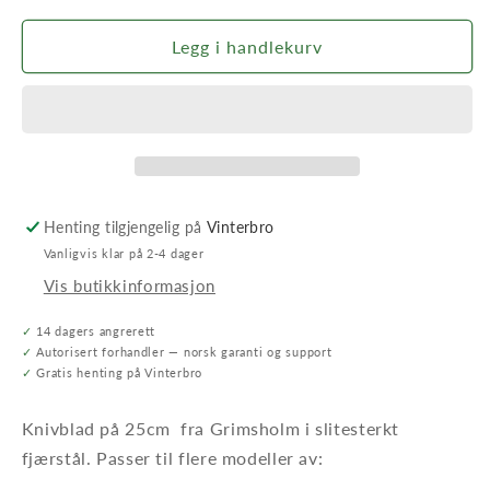
for
for
Kniv
Kniv
Legg i handlekurv
til
til
Stiga
Stiga
Autoclip
Autoclip
(25cm)
(25cm)
Henting tilgjengelig på
Vinterbro
Vanligvis klar på 2-4 dager
Vis butikkinformasjon
✓
14 dagers angrerett
✓
Autorisert forhandler — norsk garanti og support
✓
Gratis henting på Vinterbro
Knivblad på 25cm fra Grimsholm i slitesterkt
fjærstål. Passer til flere modeller av: