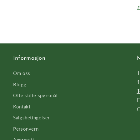
Informasjon
M
T
Om oss
1
Blogg
T
Ofte stilte spørsmål
E
Kontakt
O
Salgsbetingelser
Personvern
Angrerett