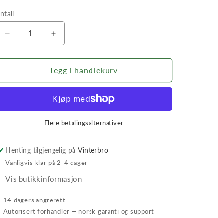
ntall
ntall
Senk
Øk
antallet
antallet
for
for
Grimsholm
Grimsholm
Legg i handlekurv
Reparasjonssett
Reparasjonssett
(50m)
(50m)
Flere betalingsalternativer
Henting tilgjengelig på
Vinterbro
Vanligvis klar på 2-4 dager
Vis butikkinformasjon
✓
14 dagers angrerett
✓
Autorisert forhandler — norsk garanti og support