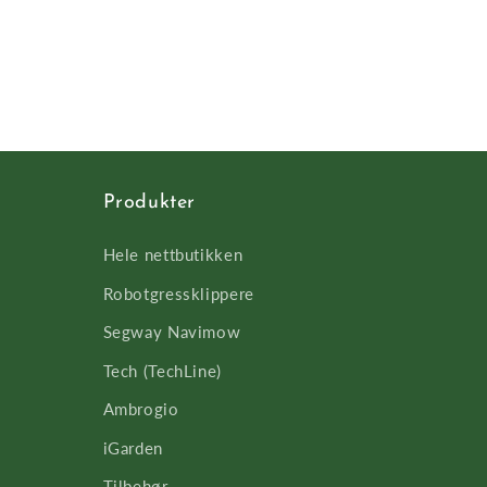
Åpne
medie
2
i
modal
Produkter
Hele nettbutikken
Robotgressklippere
Segway Navimow
Tech (TechLine)
Ambrogio
iGarden
Tilbehør