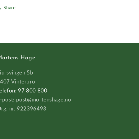
Share
ortens Hage
iursvingen 5b
407 Vinterbro
elefon: 97 800 800
-post: post@mortenshage.no
rg. nr. 922396493