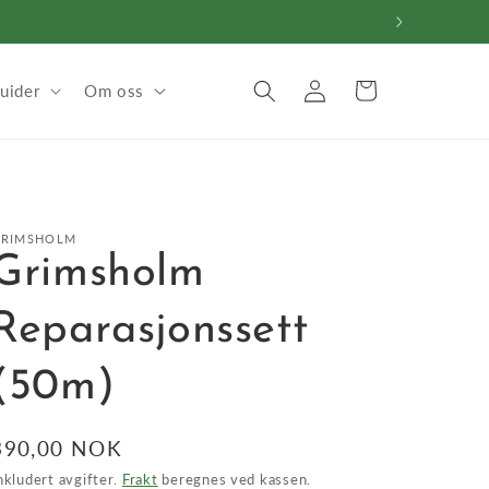
Logg
Handlekurv
uider
Om oss
inn
GRIMSHOLM
Grimsholm
Reparasjonssett
(50m)
Vanlig
390,00 NOK
pris
nkludert avgifter.
Frakt
beregnes ved kassen.