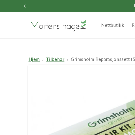
Gå videre
til
innholdet
Nettbutikk
R
Hjem
Tilbehør
Grimsholm Reparasjonssett (
Hopp til
produktinformasjon