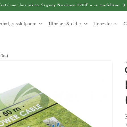
Testvinner hos tek.no: Segway Navimow H210E — se modellene
obotgressklippere
Tilbehør & deler
Tjenester
G
50m)
I