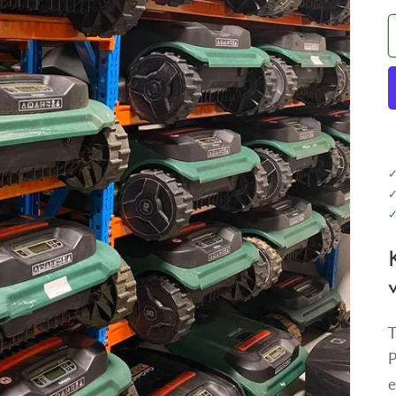
T
P
e