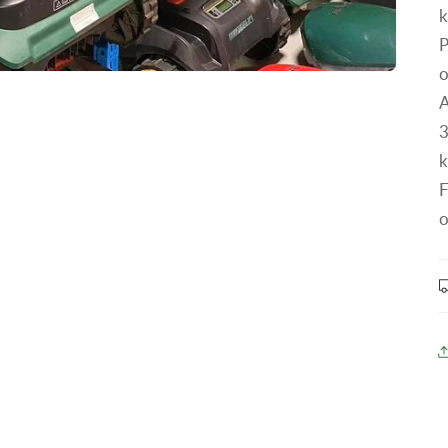
k
P
A
3
k
F
o