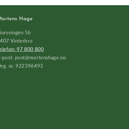
ortens Hage
iursvingen 5b
407 Vinterbro
elefon: 97 800 800
-post: post@mortenshage.no
rg. nr. 922396493