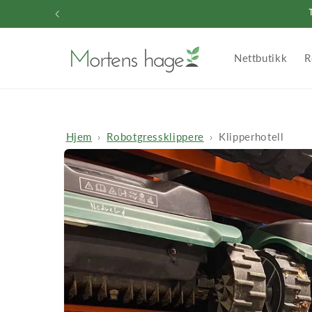
Gå videre
til
innholdet
Nettbutikk
R
Hjem
Robotgressklippere
Klipperhotell
Hopp til
produktinformasjon