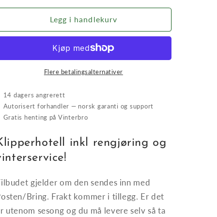
for
for
Klipperhotell
Klipperhotell
Legg i handlekurv
Flere betalingsalternativer
✓
14 dagers angrerett
✓
Autorisert forhandler — norsk garanti og support
✓
Gratis henting på Vinterbro
Klipperhotell inkl rengjøring og
vinterservice!
ilbudet gjelder om den sendes inn med
osten/Bring. Frakt kommer i tillegg. Er det
r utenom sesong og du må levere selv så ta