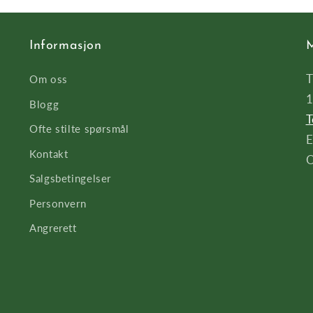
Informasjon
M
T
Om oss
1
Blogg
T
Ofte stilte spørsmål
E
Kontakt
O
Salgsbetingelser
Personvern
Angrerett