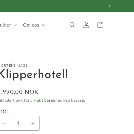
Logg
Handlekurv
uider
Om oss
inn
ORTENS HAGE
Klipperhotell
Vanlig
2.990,00 NOK
pris
nkludert avgifter.
Frakt
beregnes ved kassen.
ntall
ntall
Senk
Øk
antallet
antallet