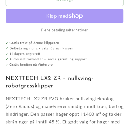
LX2
LX2
ZR
ZR
robotgressklipper
robotgressklipper
–
–
opptil
opptil
Flere betalingsalternativer
1400
1400
m²
m²
✓
Gratis frakt på denne klipperen
✓
Delbetaling mulig – velg Klarna i kassen
✓
14 dagers angrerett
✓
Autorisert forhandler — norsk garanti og support
✓
Gratis henting på Vinterbro
NEXTTECH LX2 ZR – nullsving-
robotgressklipper
NEXTTECH LX2 ZR EVO bruker nullsvingteknologi
(Zero Radius) og manøvrerer smidig rundt trær, bed og
hindringer. Den passer hager opptil 1400 m² og takler
skråninger på inntil 45 %. Et godt valg for hager med