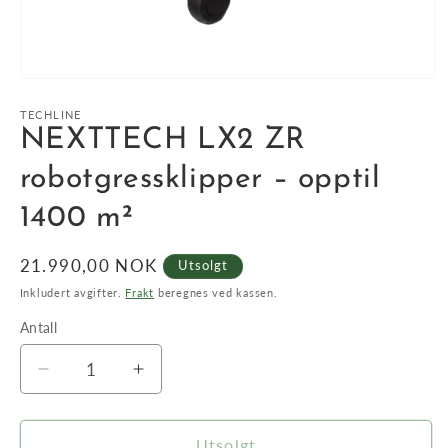
Åpne
medie
1
TECHLINE
i
NEXTTECH LX2 ZR
modal
robotgressklipper – opptil
1400 m²
Vanlig
21.990,00 NOK
Utsolgt
pris
Inkludert avgifter.
Frakt
beregnes ved kassen.
Antall
Antall
Senk
Øk
antallet
antallet
for
for
NEXTTECH
NEXTTECH
Utsolgt