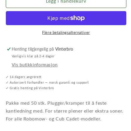
Robomow
Robomow
Legg i handlekurv
Plugger
Plugger
(50pk)
(50pk)
Flere betalingsalternativer
Henting tilgjengelig på
Vinterbro
Vanligvis klar på 2-4 dager
Vis butikkinformasjon
✓
14 dagers angrerett
✓
Autorisert forhandler — norsk garanti og support
✓
Gratis henting på Vinterbro
Pakke med 50 stk. Plugger/kramper til å feste
kantledning med. For større plener eller ekstra soner.
For alle Robomow- og Cub Cadet-modeller.