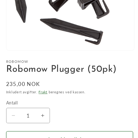
Åpne
medie
1
ROBOMOW
i
Robomow Plugger (50pk)
modal
Vanlig
235,00 NOK
pris
Inkludert avgifter.
Frakt
beregnes ved kassen.
Antall
Antall
Senk
Øk
antallet
antallet
for
for