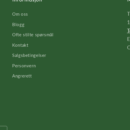
Informasjon
M
T
Om oss
1
Blogg
T
Ofte stilte spørsmål
E
Kontakt
O
Salgsbetingelser
Personvern
Angrerett