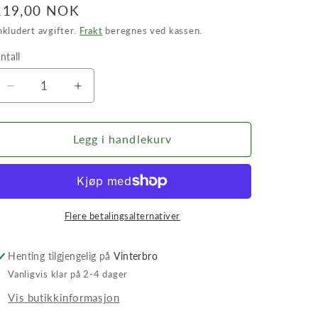
Vanlig
119,00 NOK
pris
nkludert avgifter.
Frakt
beregnes ved kassen.
ntall
ntall
Senk
Øk
antallet
antallet
for
for
Sagkjede
Sagkjede
Legg i handlekurv
16&quot;
16&quot;
3/8&quot;
3/8&quot;
56
56
DL
DL
Grimsholm
Grimsholm
Flere betalingsalternativer
Premium
Premium
Cut
Cut
Henting tilgjengelig på
Vinterbro
0,050&quot;/1,3
0,050&quot;/1,3
Vanligvis klar på 2-4 dager
mm
mm
Vis butikkinformasjon