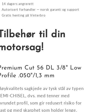
✓
14 dagers angrerett
✓
Autorisert forhandler — norsk garanti og support
✓
Gratis henting på Vinterbro
Tilbehør til din
motorsag!
Premium Cut 56 DL 3/8" Low
Profile .050"/1,3 mm
øykvalitets sagkjede av tysk stål av typen
SEMI-CHISEL, dvs. med tenner med
vrundet profil, som gir redusert
risiko for
kast og med
skarphet som holder lenge.