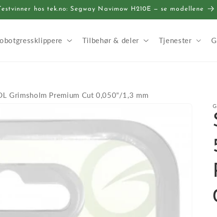
Testvinner hos tek.no: Segway Navimow H210E — se modellene
obotgressklippere
Tilbehør & deler
Tjenester
G
 DL Grimsholm Premium Cut 0,050"/1,3 mm