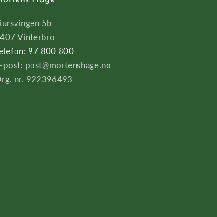
ortens Hage
iursvingen 5b
407 Vinterbro
elefon: 97 800 800
-post: post@mortenshage.no
rg. nr. 922396493