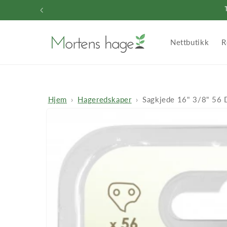
Gå videre
til
innholdet
Nettbutikk
R
Hjem
Hageredskaper
Sagkjede 16" 3/8" 56
Hopp til
produktinformasjon