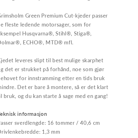
Grimsholm Green Premium Cut-kjeder passer
e fleste ledende motorsager, som for
ksempel Husqvarna®, Stihl®, Stiga®,
Dolmar®, ECHO®, MTD® mfl.
Kjedet leveres slipt til best mulige skarphet
g det er strukket på forhånd,
noe som gjør
ehovet for innstramming etter en tids bruk
indre.
Det er bare å montere, så er det klart
il bruk, og du kan starte å sage med en gang!
Teknisk informasjon
asser sverdlengde: 16 tommer / 40,6 cm
Drivlenkebredde: 1,3 mm