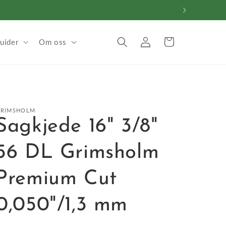
Logg
Handlekurv
uider
Om oss
inn
GRIMSHOLM
Sagkjede 16" 3/8"
56 DL Grimsholm
Premium Cut
0,050"/1,3 mm