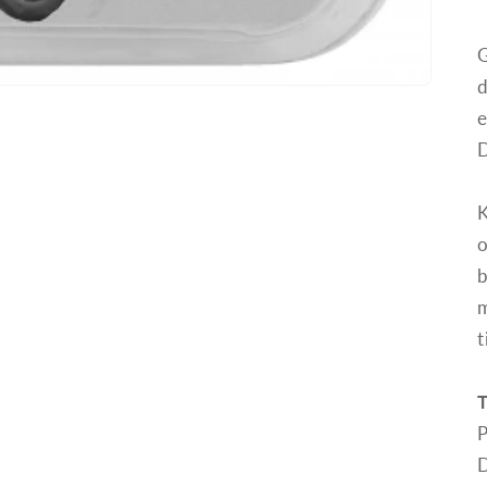
d
e
​
o
b
m
t
P