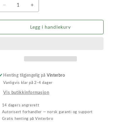
Senk
Øk
antallet
antallet
for
for
Spiss
Spiss
Legg i handlekurv
spade
spade
medium
medium
Henting tilgjengelig på
Vinterbro
Vanligvis klar på 2-4 dager
Vis butikkinformasjon
✓
14 dagers angrerett
✓
Autorisert forhandler — norsk garanti og support
✓
Gratis henting på Vinterbro