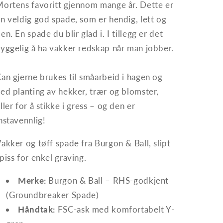
ortens favoritt gjennom mange år. Dette er
n veldig god spade, som er hendig, lett og
en. En spade du blir glad i. I tillegg er det
yggelig å ha vakker redskap når man jobber.
an gjerne brukes til småarbeid i hagen og
ed planting av hekker, trær og blomster,
ller for å stikke i gress – og den er
nstavennlig!
akker og tøff spade fra Burgon & Ball, slipt
piss for enkel graving.
Merke:
Burgon & Ball – RHS-godkjent
(Groundbreaker Spade)
Håndtak:
FSC-ask med komfortabelt Y-