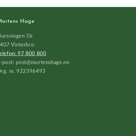
ortens Hage
iursvingen 5b
407 Vinterbro
elefon: 97 800 800
-post: post@mortenshage.no
rg. nr. 922396493